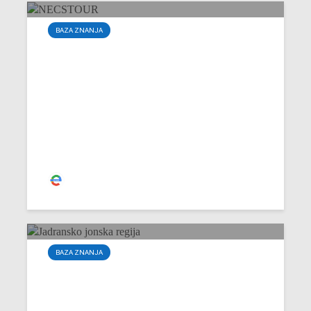
BAZA ZNANJA
MREŽA EVROPSKIH
REGIJA ZA KONKURENTNI
I ODRŽIVI TURIZAM
(NECSTOUR)
Redakcija
BAZA ZNANJA
STRATEGIJA EVROPSKE
UNIJE ZA JADRANSKO –