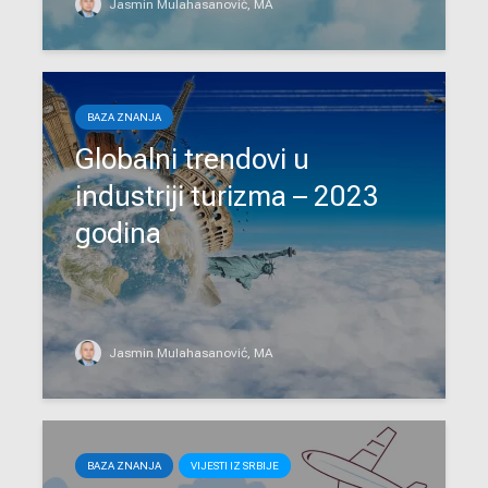
Jasmin Mulahasanović, MA
BAZA ZNANJA
Globalni trendovi u
industriji turizma – 2023
godina
Jasmin Mulahasanović, MA
BAZA ZNANJA
VIJESTI IZ SRBIJE