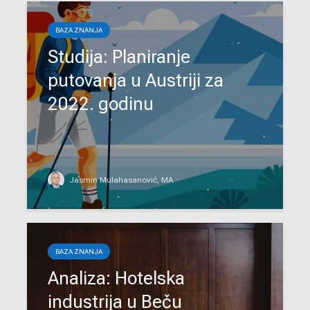
BAZA ZNANJA
Studija: Planiranje
putovanja u Austriji za
2022. godinu
Jasmin Mulahasanović, MA
BAZA ZNANJA
Analiza: Hotelska
industrija u Beču