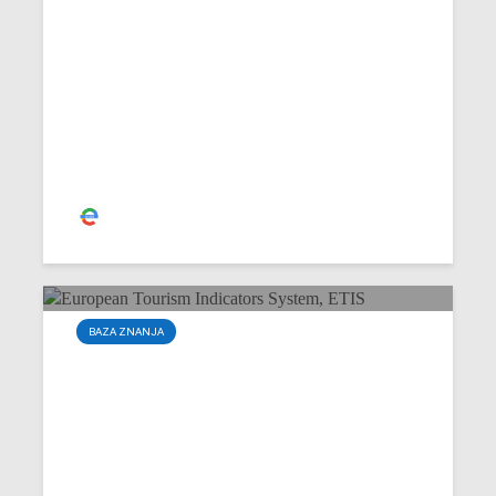
Globalni turistički trendovi
Redakcija
BAZA ZNANJA
EVROPSKI SISTEM
POKAZATELJA ZA
TURIZAM (EUROPEAN
TOURISM INDICATORS...