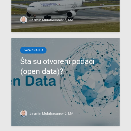
Jasmin Mulahasanović, MA
BAZA ZNANJA
Šta su otvoreni podaci
(open data)?
Jasmin Mulahasanović, MA