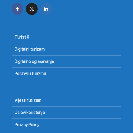
Turist X
Digitalni turizam
Digitalno oglašavanje
Poslovi u turizmu
Vijesti turizam
Uslovi korištenja
Privacy Policy