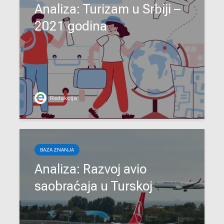
Analiza: Turizam u Srbiji –
2021 godina
Redakcija
BAZA ZNANJA
Analiza: Razvoj avio
saobraćaja u Turskoj