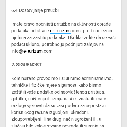
6.4 Dostavljanje pritužbi
Imate pravo podnijeti pritužbe na aktivnosti obrade
podataka od strane
e-Turizam
.com, pred nadležnim
tijelima za zaštitu podataka. Ukoliko želite da se vaši
podaci uklone, potrebno je podnijeti zahtjev na
info@
e-turizam
.com
7. SIGURNOST
Kontinuirano provodimo i ažuriramo administrativne,
tehničke i fizičke mjere sigurnosti kako bismo
zaštitili vaše podatke od neovlaštenog pristupa,
gubitka, uništenja ili izmjene. Ako znate ili imate
razloga vjerovati da su vaši podaci za uspostavu
korisničkog računa izgubljeni, ukradeni,
zloupotrebljeni ili na drugi način ugroženi ili, u
slučaju bilo kakve stvarne povrede ili sumnje na