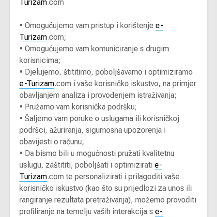
Turizam
.com
•
Omogućujemo vam pristup i korištenje
e-
Turizam
.com;
•
Omogućujemo vam komuniciranje s drugim
korisnicima;
•
Djelujemo, štititimo, poboljšavamo i optimiziramo
e-Turizam
.com i vaše korisničko iskustvo, na primjer
obavljanjem analiza i provođenjem istraživanja;
•
Pružamo vam korisnička podršku;
•
Šaljemo vam poruke o uslugama ili korisničkoj
podršci, ažuriranja, sigurnosna upozorenja i
obavijesti o računu;
•
Da bismo bili u mogućnosti pružati kvalitetnu
uslugu, zaštititi, poboljšati i optimizirati
e-
Turizam
.com te personalizirati i prilagoditi vaše
korisničko iskustvo (kao što su prijedlozi za unos ili
rangiranje rezultata pretraživanja), možemo provoditi
profiliranje na temelju vaših interakcija s
e-