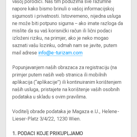
vašoj porodici. Naš tim poduzima sve razumne
napore kako bismo brinuli o vašoj informacijskoj
sigurnosti i privatnosti. Istovremeno, nijedna usluga
ne može biti potpuno sigurna – ako imate razloga da
mislite da su vaš korisnički račun ili lični podaci
izloženi riziku, na primjer, ako je neko mogao
saznati vašu lozinku, odmah nam se javite, putem
mail adrese
info@e-turizam.com
Popunjavanjem naših obrazaca za registraciju (na
primjer putem naših web stranica ili mobilnih
aplikacija (“aplikacije”) ili kontinuiranim korištenjem
naših usluga, pristajete na korištenje vaših osobnih
podataka u skladu s ovim pravilima.
Voditelj obrade podataka je Magaza e.U., Helene-
Lieser-Platz 3/4/22, 1230 Wien.
1. PODACI KOJE PRIKUPLJAMO