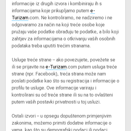
informacije iz drugih izvora i kombiniraju ih s
informacijama koje prikupljamo putem
e-
Turizam
.com. Ne kontroliramo, ne nadziremo i ne
odgovaramo za način na koji treće osobe koje
pružaju vaše podatke obrađuju te podatke, a bilo koji
zahtjev za informacijama o otkrivanju vaših osobnih
podataka treba uputiti trećim stranama.
Usluge treće strane – ako povezujete, povežete se
ili se prijavite na
e-Turizam
.com putem usluga treće
strane (npr. Facebook), treća strana može nam
poslati podatke kao što su registracija i informacije o
profilu te usluge. Ove informacije variraju i
kontrolirani su od treće strane ili su na to ovlašteni
putem vaših postavki privatnosti u toj usluzi.
Ostali izvori – u opsegu dopuštenom primjenjivim
zakonima, možemo primiti dodatne informacije o
vama, kao što su demografski podaci ili podaci