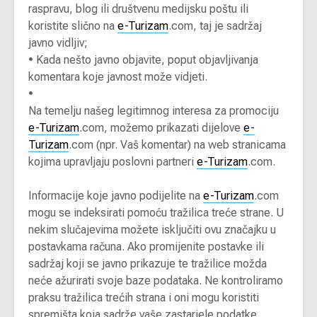
raspravu, blog ili društvenu medijsku poštu ili
koristite slično na
e-Turizam
.com, taj je sadržaj
javno vidljiv;
•
Kada nešto javno objavite, poput objavljivanja
komentara koje javnost može vidjeti.
•
Na temelju našeg legitimnog interesa za promociju
e-Turizam
.com, možemo prikazati dijelove
e-
Turizam
.com (npr. Vaš komentar) na web stranicama
kojima upravljaju poslovni partneri
e-Turizam
.com.
Informacije koje javno podijelite na
e-Turizam
.com
mogu se indeksirati pomoću tražilica treće strane. U
nekim slučajevima možete isključiti ovu značajku u
postavkama računa. Ako promijenite postavke ili
sadržaj koji se javno prikazuje te tražilice možda
neće ažurirati svoje baze podataka. Ne kontroliramo
praksu tražilica trećih strana i oni mogu koristiti
spremišta koja sadrže vaše zastarjele podatke.