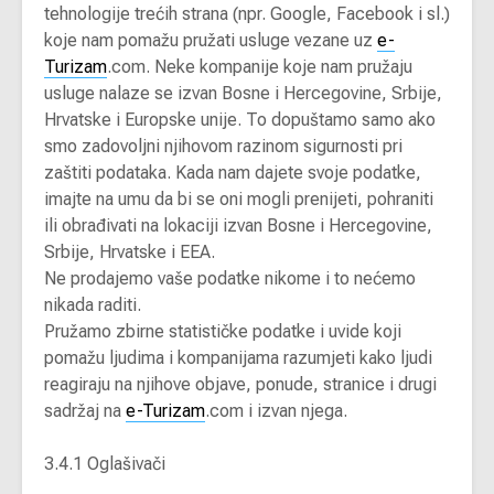
tehnologije trećih strana (npr. Google, Facebook i sl.)
koje nam pomažu pružati usluge vezane uz
e-
Turizam
.com. Neke kompanije koje nam pružaju
usluge nalaze se izvan Bosne i Hercegovine, Srbije,
Hrvatske i Europske unije. To dopuštamo samo ako
smo zadovoljni njihovom razinom sigurnosti pri
zaštiti podataka. Kada nam dajete svoje podatke,
imajte na umu da bi se oni mogli prenijeti, pohraniti
ili obrađivati na lokaciji izvan Bosne i Hercegovine,
Srbije, Hrvatske i EEA.
Ne prodajemo vaše podatke nikome i to nećemo
nikada raditi.
Pružamo zbirne statističke podatke i uvide koji
pomažu ljudima i kompanijama razumjeti kako ljudi
reagiraju na njihove objave, ponude, stranice i drugi
sadržaj na
e-Turizam
.com i izvan njega.
3.4.1 Oglašivači