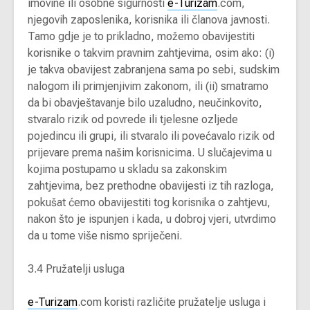
imovine ili osobne sigurnosti
e-Turizam
.com,
njegovih zaposlenika, korisnika ili članova javnosti.
Tamo gdje je to prikladno, možemo obavijestiti
korisnike o takvim pravnim zahtjevima, osim ako: (i)
je takva obavijest zabranjena sama po sebi, sudskim
nalogom ili primjenjivim zakonom, ili (ii) smatramo
da bi obavještavanje bilo uzaludno, neučinkovito,
stvaralo rizik od povrede ili tjelesne ozljede
pojedincu ili grupi, ili stvaralo ili povećavalo rizik od
prijevare prema našim korisnicima. U slučajevima u
kojima postupamo u skladu sa zakonskim
zahtjevima, bez prethodne obavijesti iz tih razloga,
pokušat ćemo obavijestiti tog korisnika o zahtjevu,
nakon što je ispunjen i kada, u dobroj vjeri, utvrdimo
da u tome više nismo spriječeni.
3.4 Pružatelji usluga
e-Turizam
.com koristi različite pružatelje usluga i