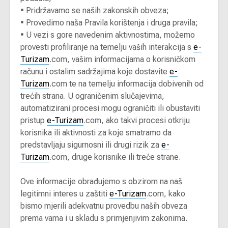
•
Pridržavamo se naših zakonskih obveza;
•
Provedimo naša Pravila korištenja i druga pravila;
•
U vezi s gore navedenim aktivnostima, možemo
provesti profiliranje na temelju vaših interakcija s
e-
Turizam
.com, vašim informacijama o korisničkom
računu i ostalim sadržajima koje dostavite
e-
Turizam
.com te na temelju informacija dobivenih od
trećih strana. U ograničenim slučajevima,
automatizirani procesi mogu ograničiti ili obustaviti
pristup
e-Turizam
.com, ako takvi procesi otkriju
korisnika ili aktivnosti za koje smatramo da
predstavljaju sigurnosni ili drugi rizik za
e-
Turizam
.com, druge korisnike ili treće strane.
Ove informacije obrađujemo s obzirom na naš
legitimni interes u zaštiti
e-Turizam
.com, kako
bismo mjerili adekvatnu provedbu naših obveza
prema vama i u skladu s primjenjivim zakonima.