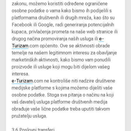
zakonu, možemo koristiti određene ograničene
osobne podatke o vama kako bismo ih podijelili s
platformama društvenih ili drugih mreža, kao što su
Facebook ili Google, radi generiranja potencijalnih
kupaca, privlačenja prometa na naše web stranice ili
drugog načina promoviranja naših usluga ili
e-
Turizam
.com općenito. Ove se aktivnosti obrade
temelje na našem legitimnom interesu za obavljanje
marketinških aktivnosti, kako bismo vam ponudili
proizvode ili usluge koji mogu biti dijelom vašeg
interesa.
e-Turizam
.com ne kontroliše niti nadzire društvene
medijske platforme s kojima možemo dijeliti vaše
osobne podatke. Stoga sva pitanja o načinu na koji
vaš davatelj usluga platforme društvenih medija
obrađuje vaše lične podatke treba uputiti takvom
pružatelju usluga.
3.6 Poslovni transferi