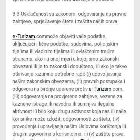
3.3 Usklađenost sa zakonom, odgovaranje na pravne
zahtjeve, sprječavanje štete i zaštita naših prava
e-Turizam
.commože objaviti vaše podatke,
uključujući i lične podatke, sudovima, policijskim
tijelima ili vladinim tijelima ili ovlaštenim trećim
stranama, ako i u onoj mjeri u kojoj smo zakonski
obvezani ili je to zakonski dopušteno, ili ako je takvo
otkrivanje razumno potrebno radi: (i) udovoljavanja
našim zakonskim obvezama, (ii) pravnih postupaka i
odgovora na tvrdnje uperene protiv
e-Turizam
.com,
(iii) odgovaranja na provjerene zahtjeve, vezane za
kaznene istrage ili navodnu ili sumnjivu ilegalnu
aktivnost ili bilo koju drugu aktivnost koja nas ili naše
korisnike može izložiti odgovornosti za štetu, (iv)
provođenja i upravljanja našim Uslovima korištenja ili
drugim ugovorima s korisnicima, ili (v) zaštite prava,