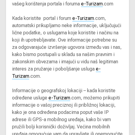
vašeg korištenja portala i foruma
e-Turizam
.com
Kada koristite portal i forum
e-Turizam
.com,
automatski prikupljamo neke informacije, uključujući
lične podatke, o uslugama koje koristite i načinu na
koji ih upotrebljavate. Ove informacije potrebne su
za odgovarajuće izvršenje ugovora između vas i nas,
kako bismo postupali u skladu sa našim pravnim i
zakonskim obvezama i imajući u vidu naš legitiman
interes za pružanje i poboljšanje usluga
e-
Turizam
.com.
Informacije o geografskoj lokaciji – kada koristite
određene usluge
e-Turizam
.com, možemo prikupiti
informacije o vašoj preciznoj ili približnoj lokaciji,
kako je ona određena podacima poput vaše IP
adrese ili GPS-a mobilnog uređaja, kako bi vam
pružili bolji korisnički doživljaj. Većina mobilnih
uređaja omogućuje vam da upravljate ili onemogućite