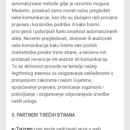
automatizirane metode gdje je razumno moguće.
Međutim, ponekad ćemo morati ručno pregledati
neke komunikacije, kao što su slučajevi radi provjera
prijevara i korisničke podrške ili kako bismo
procijenili i poboljšali funkcionalnost automatiziranih
alata. Nećemo pregledavati, skenirati ili analizirati
vaše komunikacije kako bismo vam poslali
marketinške poruke treće strane, a nećemo niti
prodavati recenzije niti analize tih komunikacija.
Te se aktivnosti provode na temelju našeg
legitimnog interesa za osiguravanje usklađenosti s
primjenjivim zakonima i našim Uvjetima,
sprječavanje prijevara, promicanje sigurnosti i
poboljšanje i osiguravanje odgovarajuće izvedbe
naših usluga.
5. PARTNERI TREĆIH STRANA
e-Turizam
.com može sadržavati veze s web