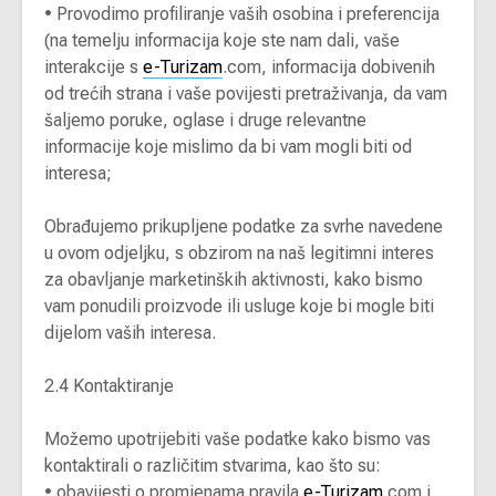
•
Provodimo profiliranje vaših osobina i preferencija
(na temelju informacija koje ste nam dali, vaše
interakcije s
e-Turizam
.com, informacija dobivenih
od trećih strana i vaše povijesti pretraživanja, da vam
šaljemo poruke, oglase i druge relevantne
informacije koje mislimo da bi vam mogli biti od
interesa;
Obrađujemo prikupljene podatke za svrhe navedene
u ovom odjeljku, s obzirom na naš legitimni interes
za obavljanje marketinških aktivnosti, kako bismo
vam ponudili proizvode ili usluge koje bi mogle biti
dijelom vaših interesa.
2.4 Kontaktiranje
Možemo upotrijebiti vaše podatke kako bismo vas
kontaktirali o različitim stvarima, kao što su:
•
obavijesti o promjenama pravila
e-Turizam
.com i