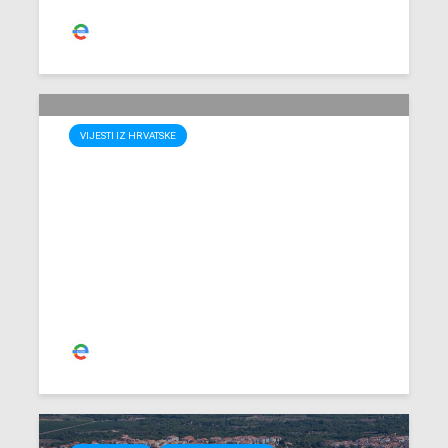
Redakcija
VIJESTI IZ HRVATSKE
Zagreb u novoj 2016.
dočekao prvi snijeg
Redakcija