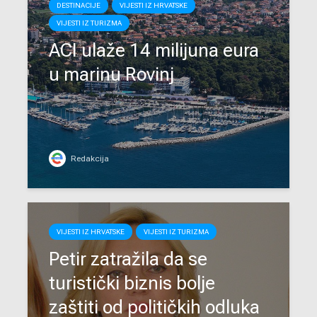
DESTINACIJE
VIJESTI IZ HRVATSKE
VIJESTI IZ TURIZMA
ACI ulaže 14 milijuna eura
u marinu Rovinj
Redakcija
VIJESTI IZ HRVATSKE
VIJESTI IZ TURIZMA
Petir zatražila da se
turistički biznis bolje
zaštiti od političkih odluka