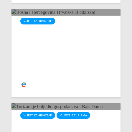
VIJESTI IZ HRVATSKE
Umjesto Ćire: Biciklistička
staza povezuje
Hercegovinu i južnu
Hrvatsku
Redakcija
VIJESTI IZ HRVATSKE
VIJESTI IZ TURIZMA
Hrvatska: Turizam