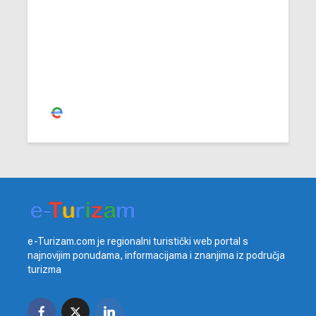
najkonkurentniji dio
gospodarstva
Redakcija
e-Turizam.com je regionalni turistički web portal s
najnovijim ponudama, informacijama i znanjima iz područja
turizma