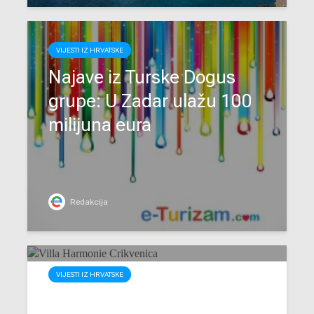
VIJESTI IZ HRVATSKE
Najave iz Turske Dogus
grupe: U Zadar ulažu 100
milijuna eura
Redakcija
VIJESTI IZ HRVATSKE
Crikvenica: Villa