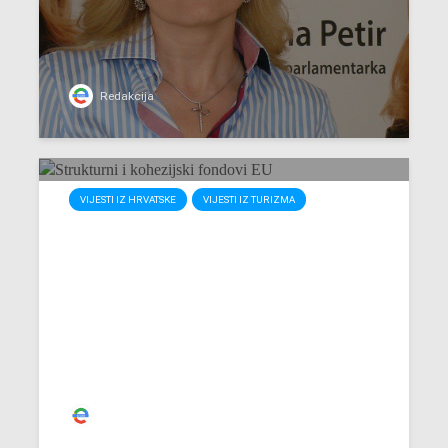
Redakcija
VIJESTI IZ HRVATSKE
VIJESTI IZ TURIZMA
Za promociju turizma 1,3
milijuna eura
Redakcija