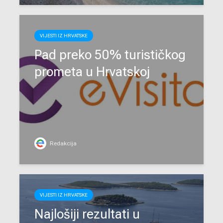
VIJESTI IZ HRVATSKE
Pad preko 50% turističkog
prometa u Hrvatskoj
Redakcija
VIJESTI IZ HRVATSKE
Najlošiji rezultati u