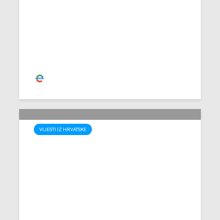
“Harmonie” među deset
svjetskih naj objekata
Redakcija
VIJESTI IZ HRVATSKE
Kad se priroda poigra:
Pogledajte kako sada
izgleda plaža Zlatni rat na
Braču