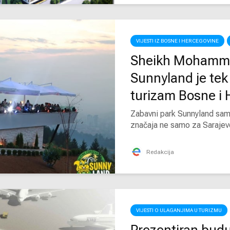
VIJESTI IZ BOSNE I HERCEGOVINE
Sheikh Mohammed
Sunnyland je tek 
turizam Bosne i
Zabavni park Sunnyland samo 
značaja ne samo za Sarajevo
Redakcija
VIJESTI O ULAGANJIMA U TURIZMU