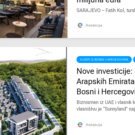
SARAJEVO – Fatih Kol, turski 
Redakcija
VIJESTI IZ BOSNE I HERCEGOVINE
Nove investicije:
Arapskih Emirata 
Bosni i Hercegov
Biznismen iz UAE i vlasnik 
vlasništvu je “Sunnyland” naj
Redakcija