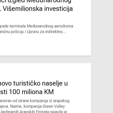
ući izgled Međunarodnog
 Višemilionska investicija
 zgrade terminala Međunarodnog aerodroma
ičnu policiju i Upravu za indirektno...
ovo turističko naselje u
osti 100 miliona KM
ansiran od strane kompanija iz arapskog
arajeva. Naime, kompanija Green Valley
Ujedinjenih Arapskih Emirata najavila je