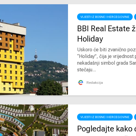
VIJESTI IZ BOSNE I HERCEGOVINE
BBI Real Estate ž
Holiday
Uskoro će biti zvanično po
“Holiday”, čija je vrijednos
nekadašnji simbol grada Sara
stečaju...
Redakcija
VIJESTI IZ BOSNE I HERCEGOVINE
Pogledajte kako ć