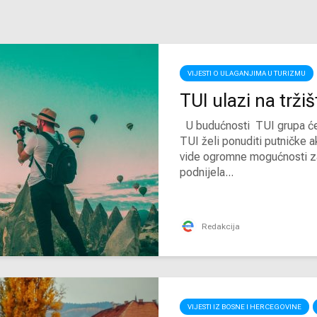
VIJESTI O ULAGANJIMA U TURIZMU
TUI ulazi na tržiš
U budućnosti TUI grupa će s
TUI želi ponuditi putničke a
vide ogromne mogućnosti za 
podnijela...
Redakcija
VIJESTI IZ BOSNE I HERCEGOVINE