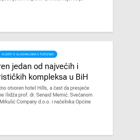
VIJESTI O ULAGANJIMA U TURIZMU
oren jedan od najvećih i
rističkih kompleksa u BiH
no otvoren hotel Hills, a čast da presječe
ne Ilidža prof. dr. Senaid Memić. Svečanom
 Mrkulić Company d.o.o. i načelnika Općine