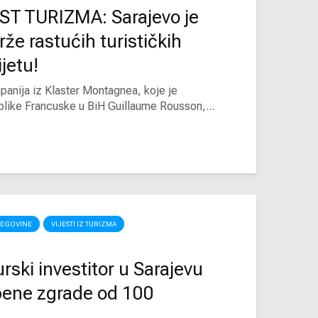
T TURIZMA: Sarajevo je
že rastućih turističkih
ijetu!
panija iz Klaster Montagnea, koje je
ike Francuske u BiH Guillaume Rousson,...
RCEGOVINE
VIJESTI IZ TURIZMA
rski investitor u Sarajevu
mbene zgrade od 100