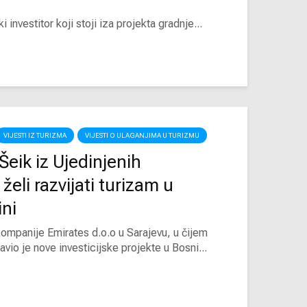
investitor koji stoji iza projekta gradnje...
VIJESTI IZ TURIZMA
VIJESTI O ULAGANJIMA U TURIZMU
 Šeik iz Ujedinjenih
želi razvijati turizam u
ini
kompanije Emirates d.o.o u Sarajevu, u čijem
avio je nove investicijske projekte u Bosni...