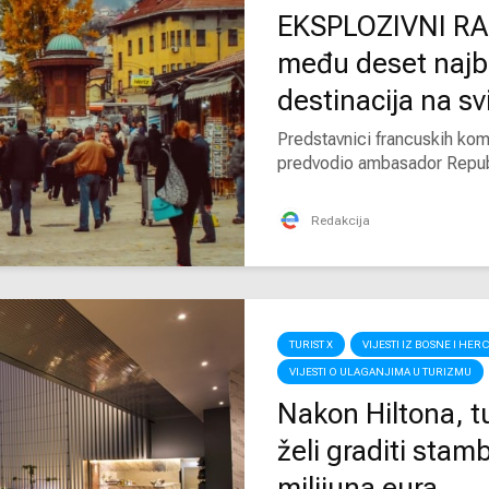
EKSPLOZIVNI RAS
među deset najbr
destinacija na sv
Predstavnici francuskih kom
predvodio ambasador Republ
Redakcija
TURIST X
VIJESTI IZ BOSNE I HE
VIJESTI O ULAGANJIMA U TURIZMU
Nakon Hiltona, tu
želi graditi sta
milijuna eura