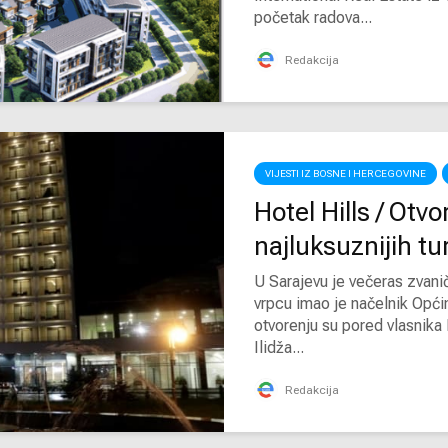
početak radova...
Redakcija
VIJESTI IZ BOSNE I HERCEGOVINE
Hotel Hills / Otv
najluksuznijih tu
U Sarajevu je večeras zvanič
vrpcu imao je načelnik Opći
otvorenju su pored vlasnika
Ilidža...
Redakcija