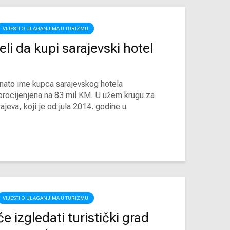
VIJESTI O ULAGANJIMA U TURIZMU
eli da kupi sarajevski hotel
znato ime kupca sarajevskog hotela
t procijenjena na 83 mil KM. U užem krugu za
jeva, koji je od jula 2014. godine u
VIJESTI O ULAGANJIMA U TURIZMU
e izgledati turistički grad