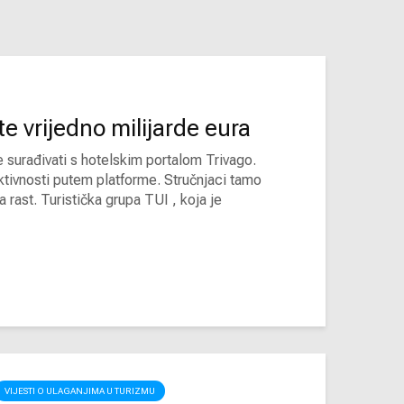
te vrijedno milijarde eura
urađivati ​​s hotelskim portalom Trivago.
ktivnosti putem platforme. Stručnjaci tamo
rast. Turistička grupa TUI , koja je
VIJESTI O ULAGANJIMA U TURIZMU