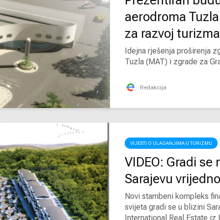
Prezentiran bud
aerodroma Tuzla.
za razvoj turizma
Idejna rješenja proširenja
Tuzla (MAT) i zgrade za Gran
Redakcija
VIJESTI O ULAGANJIMA U TURIZMU
VIDEO: Gradi se n
Sarajevu vrijedn
Novi stambeni kompleks fin
svijeta gradi se u blizini S
International Real Estate iz 