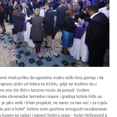
mo imali priliku da ugostimo ovako veliki broj gostiju i da
avo jedni od lidera na tržištu, gdje se trudimo da u
emo ono što BiH u turizmu može da ponudi. Vođeni
na slovenačke termalne rivijere i gradnja hotela Hills sa
je jako velik i bitan projekat, ne samo za nas već i za cijelu
No just a hotel” želimo svim gostima omogućiti nezaboravan
kojem se nalazi i najveći hotel u regiji – hotel Hollywood a
Apartmansko naselje
10 tren