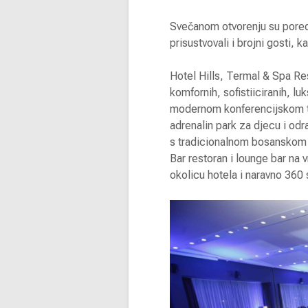
Svečanom otvorenju su pored 
prisustvovali i brojni gosti, k
Hotel Hills, Termal & Spa R
komfornih, sofistiiciranih, l
modernom konferencijskom te
adrenalin park za djecu i odr
s tradicionalnom bosanskom i
Bar restoran i lounge bar n
okolicu hotela i naravno 360 