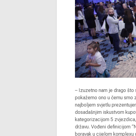
– Izuzetno nam je drago što s
pokažemo ono u čemu smo zapr
najboljem svjetlu prezentuj
dosadašnjim iskustvom kupovi
kategorizacijom 5 zvjezdica, 
državu. Vođeni definicijom “
boravak u cijelom komplexu u 