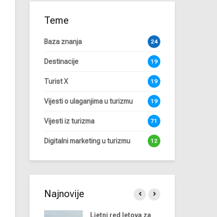
Teme
Baza znanja
24
Destinacije
19
Turist X
19
Vijesti o ulaganjima u turizmu
19
Vijesti iz turizma
71
Digitalni marketing u turizmu
12
Najnovije
dova u
Ljetni red letova za
Ap