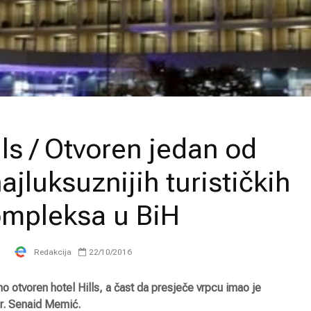
lls / Otvoren jedan od
najluksuznijih turističkih
mpleksa u BiH
Redakcija
22/10/2016
o otvoren hotel Hills, a čast da presječe vrpcu imao je
dr. Senaid Memić.