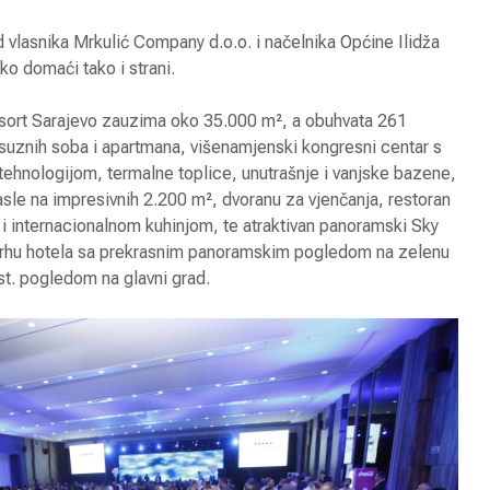
vlasnika Mrkulić Company d.o.o. i načelnika Općine Ilidža
ako domaći tako i strani.
esort Sarajevo zauzima oko 35.000 m², a obuhvata 261
uksuznih soba i apartmana, višenamjenski kongresni centar s
hnologijom, termalne toplice, unutrašnje i vanjske bazene,
asle na impresivnih 2.200 m², dvoranu za vjenčanja, restoran
 internacionalnom kuhinjom, te atraktivan panoramski Sky
a vrhu hotela sa prekrasnim panoramskim pogledom na zelenu
st. pogledom na glavni grad.