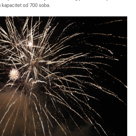
industri
u kapacitet od 700 soba.
2024. g
Digitalna
Globalni
transformacija u
industri
turizmu
2023 go
Digitalni marketing u
Pegasus
turizmu
otvara u
avio lin
Antalija