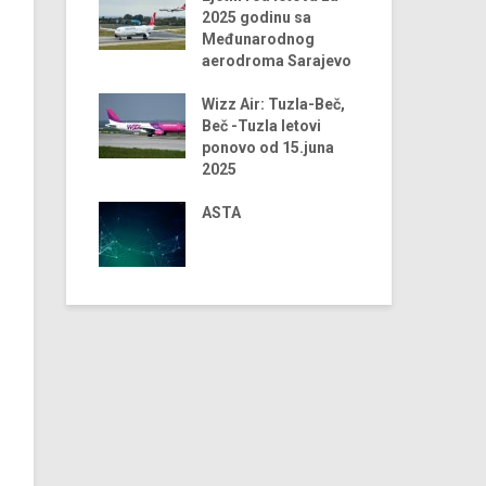
ji turizma za
2025 godinu sa
odinu
Međunarodnog
aerodroma Sarajevo
 trendovi u
Dig
ji turizma –
Wizz Air: Tuzla-Beč,
tra
dina
Beč -Tuzla letovi
tu
ponovo od 15.juna
 Airlines
2025
Dig
 2024. godini
tu
iju Sarajevo-
ASTA