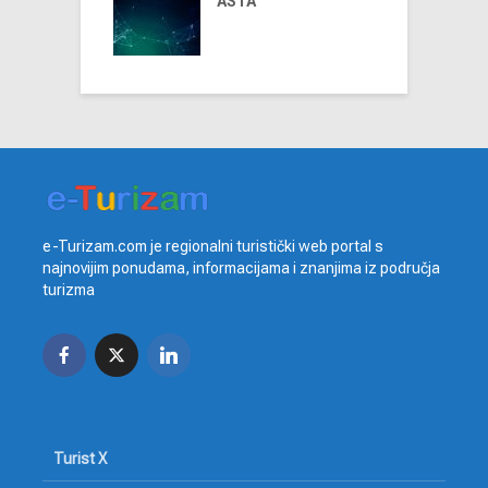
ja
ASTA
e-Turizam.com je regionalni turistički web portal s
najnovijim ponudama, informacijama i znanjima iz područja
turizma
Turist X