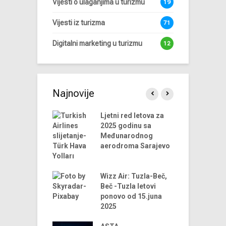
Vijesti o ulaganjima u turizmu
19
Vijesti iz turizma
71
Digitalni marketing u turizmu
12
Najnovije
endova u
Ljetni red letova za
A
riji turizma za
2025 godinu sa
 godinu
Međunarodnog
aerodroma Sarajevo
ni trendovi u
D
riji turizma –
t
godina
Wizz Air: Tuzla-Beč,
t
Beč -Tuzla letovi
us Airlines
ponovo od 15.juna
D
 u 2024. godini
2025
t
iniju Sarajevo-