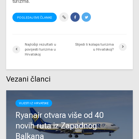
turizma.
POGLEDAJ SVE ČLANKE
Najlošiji rezultati u
Slijedi li kolaps turizma
povijesti turizma u
u Hrvatskoj?
Hrvatskoj
Vezani članci
VIJESTI IZ HRVATSKE
Ryanair otvara više od 40
novih ruta iz Zapadnog
Balkana