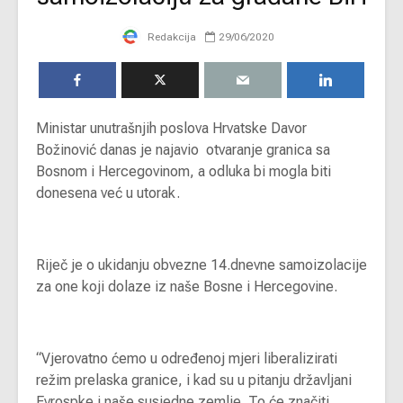
Redakcija
29/06/2020
Ministar unutrašnjih poslova Hrvatske Davor
Božinović danas je najavio otvaranje granica sa
Bosnom i Hercegovinom, a odluka bi mogla biti
donesena već u utorak.
Riječ je o ukidanju obvezne 14.dnevne samoizolacije
za one koji dolaze iz naše Bosne i Hercegovine.
“Vjerovatno ćemo u određenoj mjeri liberalizirati
režim prelaska granice, i kad su u pitanju državljani
Evrospke i naše susjedne zemlje. To će značiti