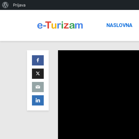
O
Prijava
WordPressu
NASLOVNA