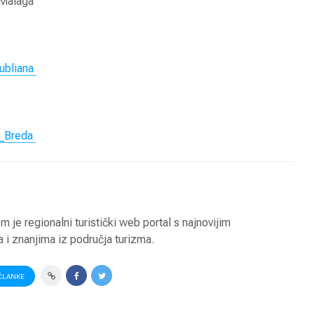
 Malaga
Digitalna
Globalni
transformacija u
industri
turizmu
2023 go
jubliana
Digitalni marketing u
Pegasus
turizmu
otvara u
avio lin
Antalija
n_Breda
 je regionalni turistički web portal s najnovijim
 i znanjima iz područja turizma.
ČLANKE