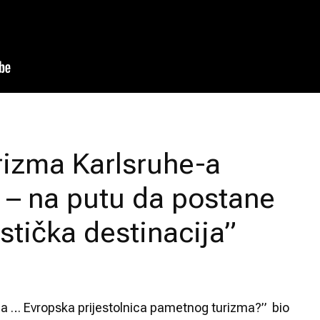
rizma Karlsruhe-a
e – na putu da postane
istička destinacija”
a … Evropska prijestolnica pametnog turizma?” bio