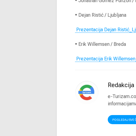
• Jonathan Gómez Punzón /
• Dejan Ristić / Ljubljana
Prezentacija Dejan Ristić_L
• Erik Willemsen / Breda
Prezentacija Erik Willemse
Redakcija
e-Turizam.com
informacijama
POGLEDAJ SVE 