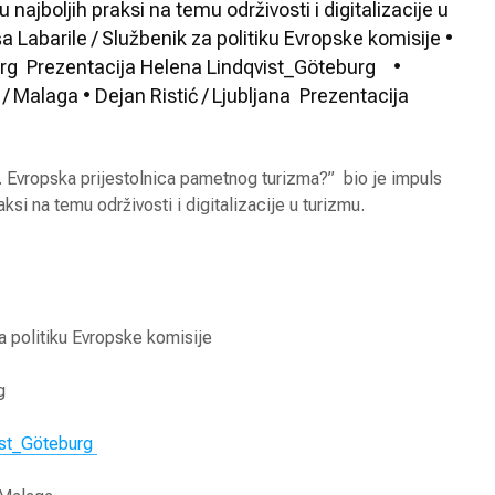
u najboljih praksi na temu održivosti i digitalizacije u
a Labarile / Službenik za politiku Evropske komisije •
org Prezentacija Helena Lindqvist_Göteburg •
Malaga • Dejan Ristić / Ljubljana Prezentacija
Evropska prijestolnica pametnog turizma?” bio je impuls
raksi na temu održivosti i digitalizacije u turizmu.
a politiku Evropske komisije
g
Apartmansko naselje
10 tren
ist_Göteburg
industri
2024. g