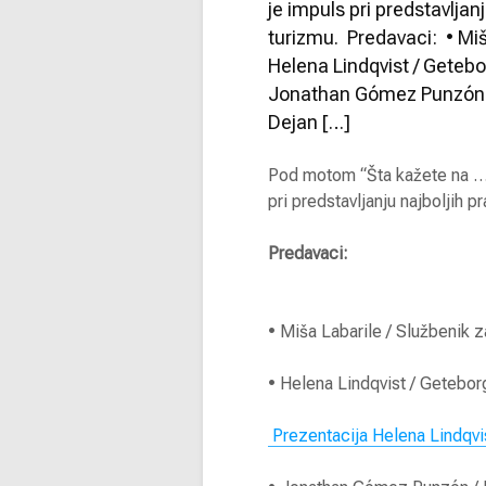
je impuls pri predstavljanj
turizmu. Predavaci: • Miš
Helena Lindqvist / Geteb
Jonathan Gómez Punzón / 
Dejan […]
Pod motom “Šta kažete na … 
pri predstavljanju najboljih p
Predavaci:
• Miša Labarile / Službenik z
• Helena Lindqvist / Getebor
Prezentacija Helena Lindqv