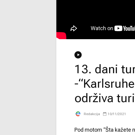
13. dani tu
-“Karlsruh
održiva tur
Redakcija
10/11/2021
Pod motom “Šta kažete n