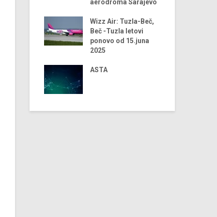
aerodroma Sarajevo
 trendovi u
Dig
ji turizma –
Wizz Air: Tuzla-Beč,
tra
dina
Beč -Tuzla letovi
tu
ponovo od 15.juna
 Airlines
2025
Dig
 2024. godini
tu
iju Sarajevo-
ASTA