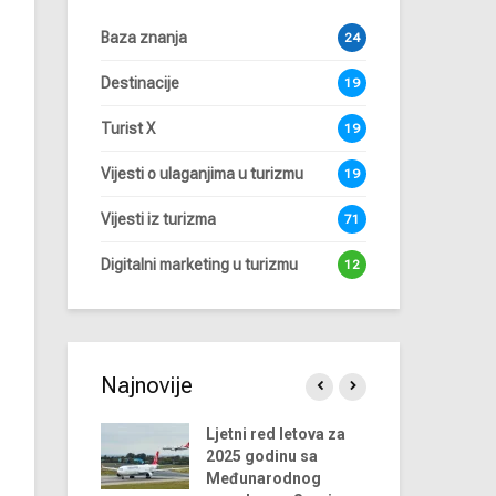
Baza znanja
24
Destinacije
19
Turist X
19
Vijesti o ulaganjima u turizmu
19
Vijesti iz turizma
71
Digitalni marketing u turizmu
12
Najnovije
dova u
Ljetni red letova za
Ap
ji turizma za
2025 godinu sa
odinu
Međunarodnog