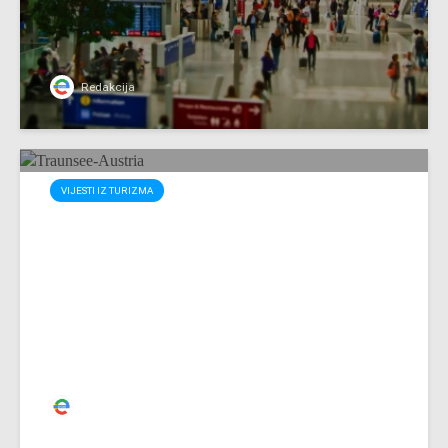
Redakcija
VIJESTI IZ TURIZMA
Ova zemlja bez izlaza na more
proglašena je najboljom u
Evropi za kupanje
Redakcija