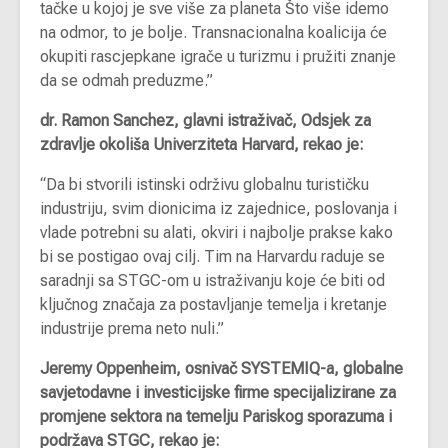
tačke u kojoj je sve više za planeta Što više idemo
na odmor, to je bolje. Transnacionalna koalicija će
okupiti rascjepkane igrače u turizmu i pružiti znanje
da se odmah preduzme.”
dr. Ramon Sanchez, glavni istraživač, Odsjek za
zdravlje okoliša Univerziteta Harvard, rekao je:
“Da bi stvorili istinski održivu globalnu turističku
industriju, svim dionicima iz zajednice, poslovanja i
vlade potrebni su alati, okviri i najbolje prakse kako
bi se postigao ovaj cilj. Tim na Harvardu raduje se
saradnji sa STGC-om u istraživanju koje će biti od
ključnog značaja za postavljanje temelja i kretanje
industrije prema neto nuli.”
Jeremy Oppenheim, osnivač SYSTEMIQ-a, globalne
savjetodavne i investicijske firme specijalizirane za
promjene sektora na temelju Pariskog sporazuma i
podržava STGC, rekao je: