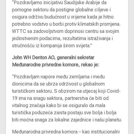
“Pozdravljamo inicijativu Saudijske Arabije da
pomogne sektoru da postigne globalne ciljeve i
osigura održivu budućnost u vrijeme kada je hitno
potrebno vodstvo u borbi protiv klimatskih promjena.
WTTC sa zadovoljstvom doprinosi centru sa svojim
jedinstvenim podacima, rezultatima istraživanja i
stručnošću iz kompanija širom svijeta.”
John WH Denton AO, generalni sekretar
Međunarodne privredne komore, rekao je:
“Pozdravljam napore među zemljama i među
dionicima da se ubrza održivost u globalnom
turističkom sektoru. S obzirom na utjecaj koji Covid-
19 ima na snagu sektora, partnerstva će biti od
vitalnog značaja kako bi se osiguralo da mala
turistička poduzeća zaista postaju sve bolja i bolja
biti moćna snaga za lokalne zajednice i našu planetu.
Međunarodna privredna komora – kao institucionalni