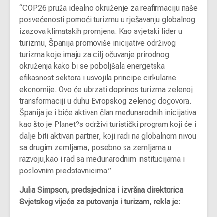
“COP26 pruža idealno okruženje za reafirmaciju naše
posvećenosti pomoći turizmu u rješavanju globalnog
izazova klimatskih promjena. Kao svjetski lider u
turizmu, Španija promoviše inicijative održivog
turizma koje imaju za cilj očuvanje prirodnog
okruženja kako bi se poboljšala energetska
efikasnost sektora i usvojila principe cirkularne
ekonomije. Ovo će ubrzati doprinos turizma zelenoj
transformaciji u duhu Evropskog zelenog dogovora.
Španija je i biće aktivan član međunarodnih inicijativa
kao što je Planet?s održivi turistički program koji će i
dalje biti aktivan partner, koji radi na globalnom nivou
sa drugim zemljama, posebno sa zemljama u
razvoju,kao i rad sa međunarodnim institucijama i
poslovnim predstavnicima.”
Julia Simpson, predsjednica i izvršna direktorica
Svjetskog vijeća za putovanja i turizam, rekla je: