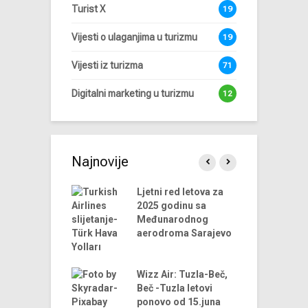
Turist X
19
Vijesti o ulaganjima u turizmu
19
Vijesti iz turizma
71
Digitalni marketing u turizmu
12
Najnovije
endova u
Ljetni red letova za
A
riji turizma za
2025 godinu sa
 godinu
Međunarodnog
aerodroma Sarajevo
ni trendovi u
D
riji turizma –
t
godina
Wizz Air: Tuzla-Beč,
t
Beč -Tuzla letovi
us Airlines
ponovo od 15.juna
D