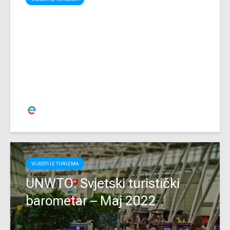
Problemi na aerodromima
širom Evrope
Redakcija
VIJESTI IZ TURIZMA
UNWTO: Svjetski turistički
barometar – Maj 2022