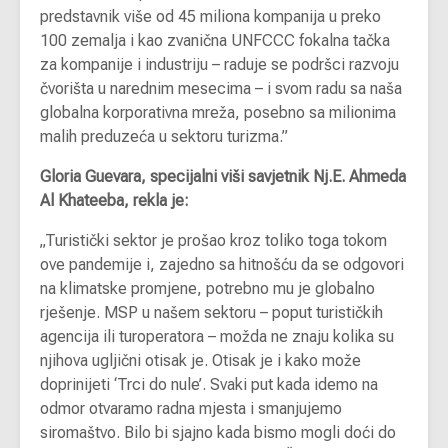
predstavnik više od 45 miliona kompanija u preko
100 zemalja i kao zvanična UNFCCC fokalna tačka
za kompanije i industriju – raduje se podršci razvoju
čvorišta u narednim mesecima – i svom radu sa naša
globalna korporativna mreža, posebno sa milionima
malih preduzeća u sektoru turizma.”
Gloria Guevara, specijalni viši savjetnik Nj.E. Ahmeda
Al Khateeba, rekla je:
„Turistički sektor je prošao kroz toliko toga tokom
ove pandemije i, zajedno sa hitnošću da se odgovori
na klimatske promjene, potrebno mu je globalno
rješenje. MSP u našem sektoru – poput turističkih
agencija ili turoperatora – možda ne znaju kolika su
njihova ugljični otisak je. Otisak je i kako može
doprinijeti ‘Trci do nule’. Svaki put kada idemo na
odmor otvaramo radna mjesta i smanjujemo
siromaštvo. Bilo bi sjajno kada bismo mogli doći do