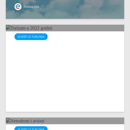
Redakcija
VIJESTI IZ TURIZMA
Analiza: Međunarodni turizam
u 2022. godini
Jasmin Mulahasanović, MA
VIJESTI IZ TURIZMA