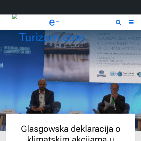
Glasgowska deklaracija o
klimatskim akcijama u