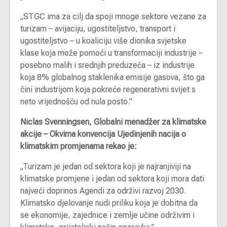
„STGC ima za cilj da spoji mnoge sektore vezane za
turizam – avijaciju, ugostiteljstvo, transport i
ugostiteljstvo – u koaliciju više dionika svjetske
klase koja može pomoći u transformaciji industrije –
posebno malih i srednjih preduzeća – iz industrije
koja 8% globalnog staklenika emisije gasova, što ga
čini industrijom koja pokreće regenerativni svijet s
neto vrijednošću od nula posto.”
Niclas Svenningsen, Globalni menadžer za klimatske
akcije – Okvirna konvencija Ujedinjenih nacija o
klimatskim promjenama rekao je:
„Turizam je jedan od sektora koji je najranjiviji na
klimatske promjene i jedan od sektora koji mora dati
najveći doprinos Agendi za održivi razvoj 2030.
Klimatsko djelovanje nudi priliku koja je dobitna da
se ekonomije, zajednice i zemlje učine održivim i