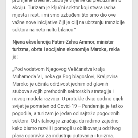
promjene istekne. Sada je vrijeme da preduzmemo
akciju. Turizam je ključni sektor koji stvara radna
mjesta i rast, i mi smo uzbuđeni što smo dio ove
važne nove inicijative čiji je cilj na ubrzanju tranzicije
sektora na neto nultu bilancu.”
Njena ekselencija Fatim-Zahra Ammor, ministar
turizma, obrta i socijalne ekonomije Maroka, rekla
je:
„Pod vodstvom Njegovog Veličanstva kralja
Muhameda VI, neka ga Bog blagoslovi, Kraljevina
Maroko je učinila održivost jednim od glavnih
stubova svojih prethodnih sektorskih strategija i
novog modela razvoja. U protekle dvije godine cijeli
svijet je pometen od Covid-19 – Pandemija je teško
pogodila, a turizam je jedan od najteže pogođenih
sektora. Od vitalnog je značaja da radimo zajedno
kako bismo razvili i pomogli u oblikovanju održivog
plana oporavka za industriju putovanja i turizma.