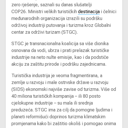
zero rješenje, saznali su danas slušatelji
COP26. Ministri velikih turističkih
destinacija
i čelnici
međunarodnih organizacija izrazili su podršku
održivoj industriji putovanja i turizma kroz Globalni
centar za održivi turizam (STGC).
STGC je transnacionalna koalicija sa više dionika
osnovana da vodi, ubrza i prati prelazak turističke
industrije na neto nulte emisije, kao i da podstiče
akciju za zaštitu prirode i podršku zajednicama.
Turistička industrija je veoma fragmentirana, a
zemlje u razvoju i male ostrvske države u razvoju
(SIDS) ekonomski najviše zavise od turizma. Više od
40 miliona turističkih kompanija – ili 80 posto
cjelokupne industrije – su mala ili srednja
preduzeća. STGC ima za cilj da pomogne ljudima i
planeti reformišući doprinos turizma klimatskim
promjenama kako bi zaštitio okoliš i pomogao onima