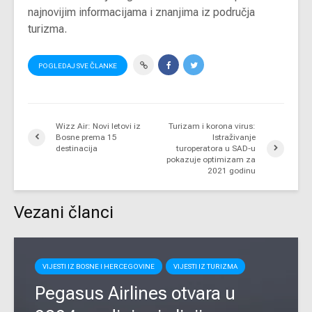
najnovijim informacijama i znanjima iz područja
turizma.
POGLEDAJ SVE ČLANKE
Wizz Air: Novi letovi iz
Turizam i korona virus:
Bosne prema 15
Istraživanje
destinacija
turoperatora u SAD-u
pokazuje optimizam za
2021 godinu
Vezani članci
VIJESTI IZ BOSNE I HERCEGOVINE
VIJESTI IZ TURIZMA
Pegasus Airlines otvara u