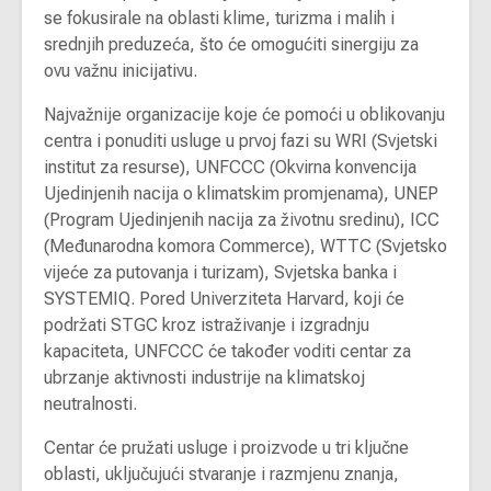
se fokusirale na oblasti klime, turizma i malih i
srednjih preduzeća, što će omogućiti sinergiju za
ovu važnu inicijativu.
Najvažnije organizacije koje će pomoći u oblikovanju
centra i ponuditi usluge u prvoj fazi su WRI (Svjetski
institut za resurse), UNFCCC (Okvirna konvencija
Ujedinjenih nacija o klimatskim promjenama), UNEP
(Program Ujedinjenih nacija za životnu sredinu), ICC
(Međunarodna komora Commerce), WTTC (Svjetsko
vijeće za putovanja i turizam), Svjetska banka i
SYSTEMIQ. Pored Univerziteta Harvard, koji će
podržati STGC kroz istraživanje i izgradnju
kapaciteta, UNFCCC će također voditi centar za
ubrzanje aktivnosti industrije na klimatskoj
neutralnosti.
Centar će pružati usluge i proizvode u tri ključne
oblasti, uključujući stvaranje i razmjenu znanja,