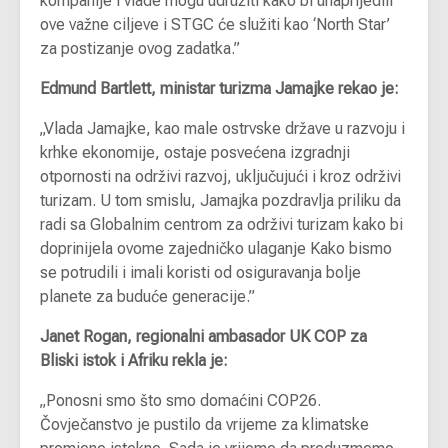
kompanije i vlade mogu udružiti kako bi unaprijedili
ove važne ciljeve i STGC će služiti kao ‘North Star’
za postizanje ovog zadatka.”
Edmund Bartlett, ministar turizma Jamajke rekao je:
„Vlada Jamajke, kao male ostrvske države u razvoju i
krhke ekonomije, ostaje posvećena izgradnji
otpornosti na održivi razvoj, uključujući i kroz održivi
turizam. U tom smislu, Jamajka pozdravlja priliku da
radi sa Globalnim centrom za održivi turizam kako bi
doprinijela ovome zajedničko ulaganje Kako bismo
se potrudili i imali koristi od osiguravanja bolje
planete za buduće generacije.”
Janet Rogan, regionalni ambasador UK COP za
Bliski istok i Afriku rekla je:
„Ponosni smo što smo domaćini COP26.
Čovječanstvo je pustilo da vrijeme za klimatske