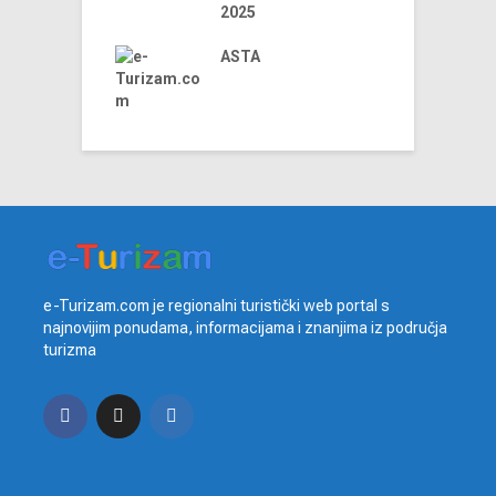
 u 2024. godini
2025
t
iniju Sarajevo-
ja
ASTA
e-Turizam.com je regionalni turistički web portal s
najnovijim ponudama, informacijama i znanjima iz područja
turizma