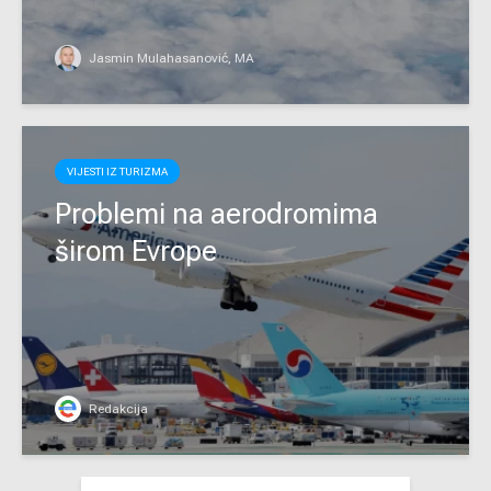
Jasmin Mulahasanović, MA
VIJESTI IZ TURIZMA
Problemi na aerodromima
širom Evrope
Redakcija