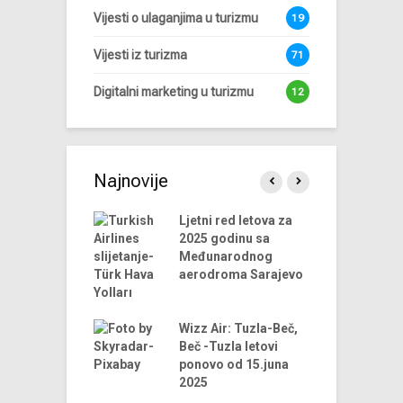
Vijesti o ulaganjima u turizmu
19
Vijesti iz turizma
71
Digitalni marketing u turizmu
12
Najnovije
endova u
Ljetni red letova za
A
riji turizma za
2025 godinu sa
 godinu
Međunarodnog
aerodroma Sarajevo
ni trendovi u
D
riji turizma –
t
godina
Wizz Air: Tuzla-Beč,
t
Beč -Tuzla letovi
us Airlines
ponovo od 15.juna
D
 u 2024. godini
2025
t
iniju Sarajevo-