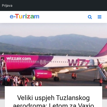
Prijava
Veliki uspjeh Tuzlanskog
aerodroma: Letom za Vaxjo