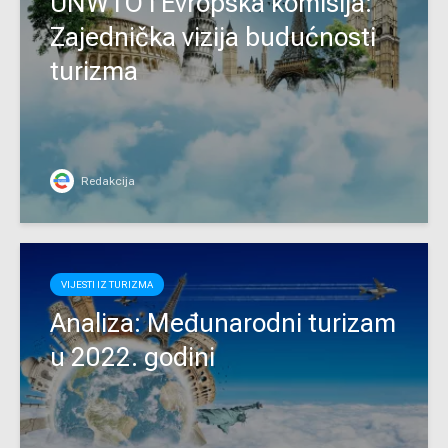
UNWTO i Evropska komisija:
Zajednička vizija budućnosti
turizma
Redakcija
VIJESTI IZ TURIZMA
Analiza: Međunarodni turizam
u 2022. godini