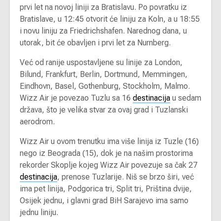
prvi let na novoj liniji za Bratislavu. Po povratku iz
Bratislave, u 12:45 otvorit će liniju za Koln, a u 18:55
i novu liniju za Friedrichshafen. Narednog dana, u
utorak, bit će obavljen i prvi let za Nurnberg.
Već od ranije uspostavljene su linije za London,
Bilund, Frankfurt, Berlin, Dortmund, Memmingen,
Eindhovn, Basel, Gothenburg, Stockholm, Malmo.
Wizz Air je povezao Tuzlu sa 16
destinacija
u sedam
država, što je velika stvar za ovaj grad i Tuzlanski
aerodrom.
Wizz Air u ovom trenutku ima više linija iz Tuzle (16)
nego iz Beograda (15), dok je na našim prostorima
rekorder Skoplje kojeg Wizz Air povezuje sa čak 27
destinacija
, prenose Tuzlarije. Niš se brzo širi, već
ima pet linija, Podgorica tri, Split tri, Priština dvije,
Osijek jednu, i glavni grad BiH Sarajevo ima samo
jednu liniju.