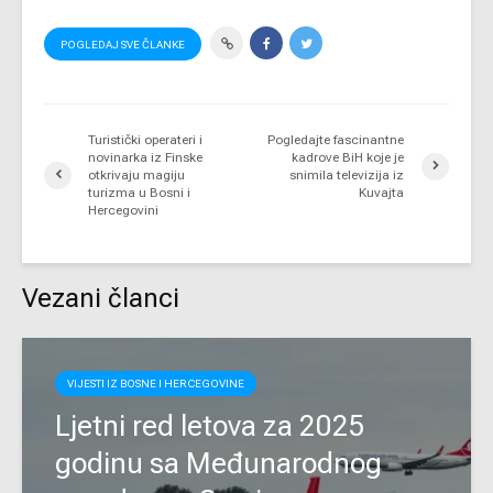
POGLEDAJ SVE ČLANKE
Turistički operateri i
Pogledajte fascinantne
novinarka iz Finske
kadrove BiH koje je
otkrivaju magiju
snimila televizija iz
turizma u Bosni i
Kuvajta
Hercegovini
Vezani članci
VIJESTI IZ BOSNE I HERCEGOVINE
Ljetni red letova za 2025
godinu sa Međunarodnog