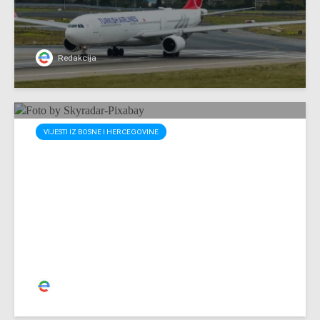
Redakcija
VIJESTI IZ BOSNE I HERCEGOVINE
Wizz Air: Tuzla-Beč, Beč -
Tuzla letovi ponovo od 15.juna
2025
Redakcija