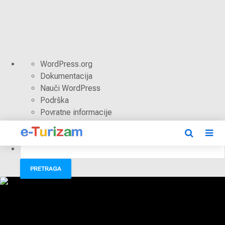
O
WordPress.org
WordPressu
Dokumentacija
Nauči WordPress
Podrška
Povratne informacije
Prijava