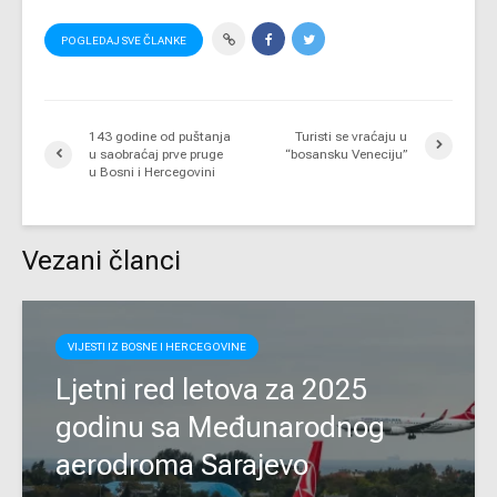
POGLEDAJ SVE ČLANKE
143 godine od puštanja
Turisti se vraćaju u
u saobraćaj prve pruge
“bosansku Veneciju”
u Bosni i Hercegovini
Vezani članci
VIJESTI IZ BOSNE I HERCEGOVINE
Ljetni red letova za 2025
godinu sa Međunarodnog
aerodroma Sarajevo