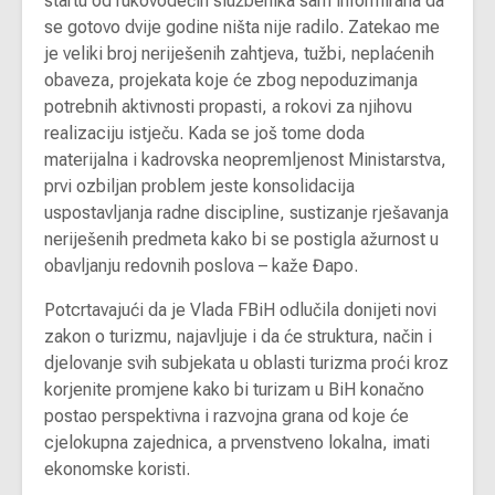
startu od rukovodećih službenika sam informirana da
se gotovo dvije godine ništa nije radilo. Zatekao me
je veliki broj neriješenih zahtjeva, tužbi, neplaćenih
obaveza, projekata koje će zbog nepoduzimanja
potrebnih aktivnosti propasti, a rokovi za njihovu
realizaciju istječu. Kada se još tome doda
materijalna i kadrovska neopremljenost Ministarstva,
prvi ozbiljan problem jeste konsolidacija
uspostavljanja radne discipline, sustizanje rješavanja
neriješenih predmeta kako bi se postigla ažurnost u
obavljanju redovnih poslova – kaže Đapo.
Potcrtavajući da je Vlada FBiH odlučila donijeti novi
zakon o turizmu, najavljuje i da će struktura, način i
djelovanje svih subjekata u oblasti turizma proći kroz
korjenite promjene kako bi turizam u BiH konačno
postao perspektivna i razvojna grana od koje će
cjelokupna zajednica, a prvenstveno lokalna, imati
ekonomske koristi.