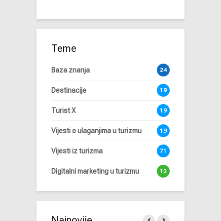
Teme
Baza znanja
24
Destinacije
19
Turist X
19
Vijesti o ulaganjima u turizmu
19
Vijesti iz turizma
71
Digitalni marketing u turizmu
12
Najnovije