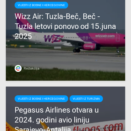
VIJESTI IZ BOSNE I HERCEGOVINE
Wizz Air: Tuzla-Beč, Beč -
Tuzla letovi ponovo od 15.juna
2025
Redakcija
VIJESTI IZ BOSNE I HERCEGOVINE
VIJESTI IZ TURIZMA
Pegasus Airlines otvara u
2024. godini avio liniju
Sarajevo-Antalija