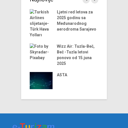
endova u
Ljetni red letova za
A
riji turizma za
2025 godinu sa
 godinu
Međunarodnog
aerodroma Sarajevo
ni trendovi u
D
riji turizma –
t
godina
Wizz Air: Tuzla-Beč,
t
Beč -Tuzla letovi
us Airlines
ponovo od 15.juna
D
 u 2024. godini
2025
t
iniju Sarajevo-
ja
ASTA