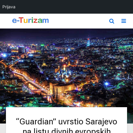
Prijava
“Guardian” uvrstio Sarajevo
na listu divnih evropskih