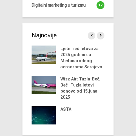
Digitalni marketing u turizmu
12
Najnovije
endova u
Ljetni red letova za
A
riji turizma za
2025 godinu sa
 godinu
Međunarodnog
aerodroma Sarajevo
ni trendovi u
D
riji turizma –
Wizz Air: Tuzla-Beč,
t
godina
Beč -Tuzla letovi
t
ponovo od 15.juna
us Airlines
2025
D
 u 2024. godini
t
iniju Sarajevo-
ASTA
ja