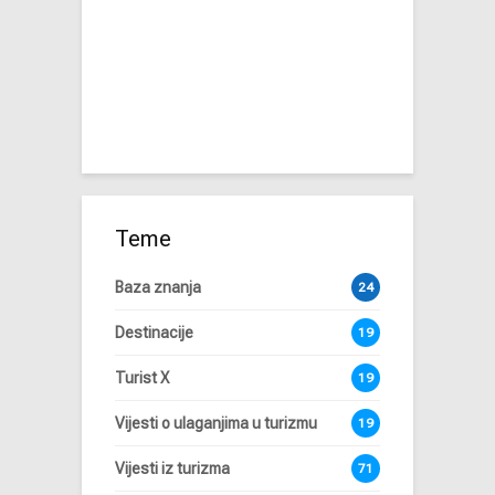
Teme
Baza znanja
24
Destinacije
19
Turist X
19
Vijesti o ulaganjima u turizmu
19
Vijesti iz turizma
71