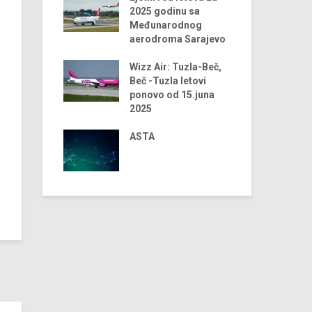
ji turizma za
2025 godinu sa
odinu
Međunarodnog
aerodroma Sarajevo
 trendovi u
Dig
ji turizma –
Wizz Air: Tuzla-Beč,
tra
dina
Beč -Tuzla letovi
tu
ponovo od 15.juna
 Airlines
2025
Dig
 2024. godini
tu
iju Sarajevo-
ASTA