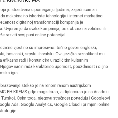
oja je strastvena u pomaganju ljudima, zajednicama i
a maksimalno iskoriste tehnologiju i internet marketing.
ćenost digitalnoj transformaciji kompanija je
a. Uvjeren je da svaka kompanija, bez obzira na veličinu ili
že razviti svoj puni online potencijal.
ezične vještine su impresivne: tečno govori engleski,
ski, bosanski, srpski i hrvatski. Ova jezička raznolikost mu
efikasno radi i komunicira u različitim kulturnim
Njegov način rada karakteriše upornost, pouzdanost i ciljno
imska igra.
razovanje stekao je na renomiranom austrijskom
 IMC FH KREMS gdje magistrirao, a diplomirao je na Anadolu
u Turskoj. Osim toga, njegovu stručnost potvrđuju i Googleovi
 Google Ads, Google Analytics, Google Cloud i primjeni online
trategije.
Apartmansko naselje
10 tren