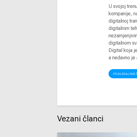
U svojoj trenu
kompanije, na
digitalnoj tr
digitalnim te
nezamjenjivi
digitalnom sv
Digital koja 
a nedavno je 
POGLEDAJ SVE 
Vezani članci