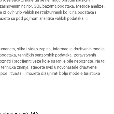
 loše strukturirane da se ne mogu obraditi klasičnim
asnovanim na npr. SQL bazama podataka. Metode analize,
 iz ovih vrlo velikih nestrukturiranih količina podataka i
 sažete su pod pojmom analitika velikih podataka ili
umenata, slika i video zapisa, informacija društvenih medija,
 podataka, tehničkih senzorskih podataka, zdravstvenih
znati i procijeniti veze koje su ranije bile nepoznate. Na taj
i tehnička znanja, stječete uvid u novonastale društvene
ce i tržišta ili možete dizajnirati bolje modele turističke
lahasanović, MA