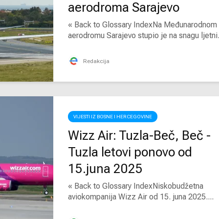
aerodroma Sarajevo
« Back to Glossary IndexNa Međunarodnom
aerodromu Sarajevo stupio je na snagu ljetni.
Redakcija
VIJESTI IZ BOSNE I HERCEGOVINE
Wizz Air: Tuzla-Beč, Beč -
Tuzla letovi ponovo od
15.juna 2025
« Back to Glossary IndexNiskobudžetna
aviokompanija Wizz Air od 15. juna 2025....