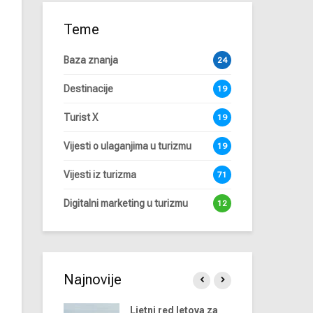
Teme
Baza znanja
24
Destinacije
19
Turist X
19
Vijesti o ulaganjima u turizmu
19
Vijesti iz turizma
71
Digitalni marketing u turizmu
12
Najnovije
dova u
Ljetni red letova za
Ap