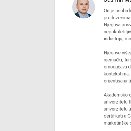
On je osoba k
preduzećima d
Njegova posve
nepokolebljiv
industriju, mo
Njegove višej
njemački, tur
omogućava da 
kontekstima. 
orijentisana t
Akademsko ob
univerzitetu
univerzitetu 
certifikati u
marketinške s