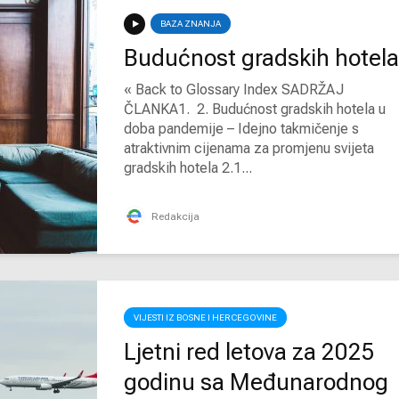
BAZA ZNANJA
Budućnost gradskih hotela
« Back to Glossary Index SADRŽAJ
ČLANKA1. 2. Budućnost gradskih hotela u
doba pandemije – Idejno takmičenje s
atraktivnim cijenama za promjenu svijeta
gradskih hotela 2.1...
Redakcija
VIJESTI IZ BOSNE I HERCEGOVINE
Ljetni red letova za 2025
godinu sa Međunarodnog