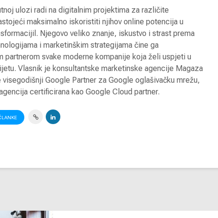
industri
tnoj ulozi radi na digitalnim projektima za različite
2024. g
stojeći maksimalno iskoristiti njihov online potencija u
ansformacijil. Njegovo veliko znanje, iskustvo i strast prema
Digitalna
Globalni
hnologijama i marketinškim strategijama čine ga
transformacija u
industri
m partnerom svake moderne kompanije koja želi uspjeti u
turizmu
2023 go
ijetu. Vlasnik je konsultantske marketinske agencije Magaza
Digitalni marketing u
Pegasus
je visegodišnji Google Partner za Google oglašivačku mrežu,
turizmu
otvara u
agencija certificirana kao Google Cloud partner.
avio lin
Antalija
ČLANKE