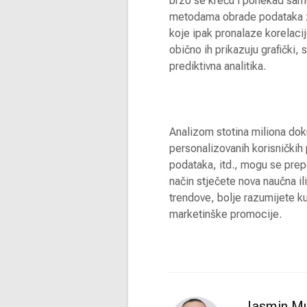
brzo se kreću i ponekad samo
metodama obrade podataka z
koje ipak pronalaze korelacije
obično ih prikazuju grafički,
prediktivna analitika.
Analizom stotina miliona dok
personalizovanih korisničkih
podataka, itd., mogu se prepo
način stječete nova naučna il
trendove, bolje razumijete kup
marketinške promocije.
Jasmin Mu