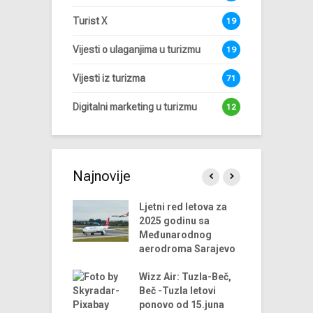
Turist X
19
Vijesti o ulaganjima u turizmu
19
Vijesti iz turizma
71
Digitalni marketing u turizmu
12
Najnovije
endova u
Ljetni red letova za
A
riji turizma za
2025 godinu sa
 godinu
Međunarodnog
aerodroma Sarajevo
ni trendovi u
D
riji turizma –
Wizz Air: Tuzla-Beč,
t
godina
Beč -Tuzla letovi
t
ponovo od 15.juna