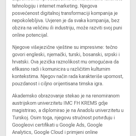
tehnologiju i internet marketing. Njegova
posvećenost digitalnoj transformaciji kompanija je
nepokolebljiva. Uvjeren je da svaka kompanija, bez
obzira na veličinu ili industriju, može razviti svoj puni
online potencijal.
Njegove višejezične vještine su impresivne: tečno
govori engleski, njemački, turski, bosanski, srpski i
hrvatski. Ova jezička raznolikost mu omogućava da
efikasno radi i komunicira u različitim kulturnim
kontekstima. Njegov način rada karakteriše upornost,
pouzdanost i ciljno orijentisana timska igra.
Akademsko obrazovanje stekao je na renomiranom
austrijskom univerzitetu IMC FH KREMS gdje
magistrirao, a diplomirao je na Anadolu univerzitetu u
Turskoj. Osim toga, njegovu stručnost potvrđuju i
Googleovi certifikati u Google Ads, Google
Analytics, Google Cloud i primjeni online