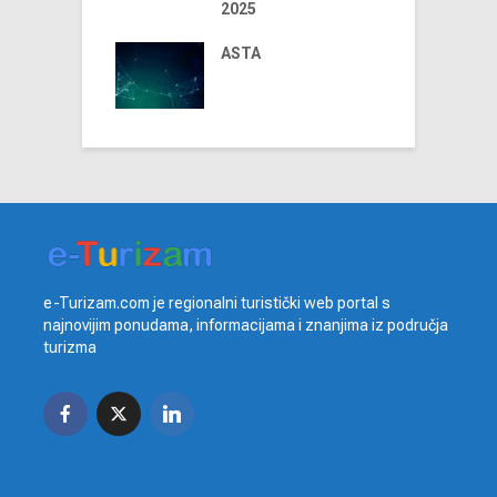
us Airlines
2025
D
 u 2024. godini
t
iniju Sarajevo-
ASTA
ja
e-Turizam.com je regionalni turistički web portal s
najnovijim ponudama, informacijama i znanjima iz područja
turizma