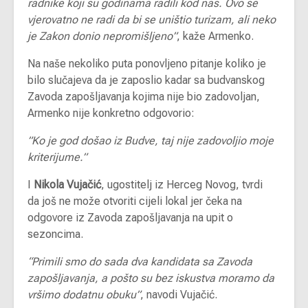
radnike koji su godinama radili kod nas. Ovo se
vjerovatno ne radi da bi se uništio turizam, ali neko
je Zakon donio nepromišljeno”
, kaže Armenko.
Na naše nekoliko puta ponovljeno pitanje koliko je
bilo slučajeva da je zaposlio kadar sa budvanskog
Zavoda zapošljavanja kojima nije bio zadovoljan,
Armenko nije konkretno odgovorio:
”Ko je god došao iz Budve, taj nije zadovoljio moje
kriterijume.”
I
Nikola Vujačić
, ugostitelj iz Herceg Novog, tvrdi
da još ne može otvoriti cijeli lokal jer čeka na
odgovore iz Zavoda zapošljavanja na upit o
sezoncima.
“Primili smo do sada dva kandidata sa Zavoda
zapošljavanja, a pošto su bez iskustva moramo da
vršimo dodatnu obuku”
, navodi Vujačić.