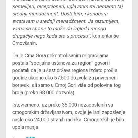
somelijeri, recepcioneri, uglavnom mi nemamo taj
srednji menadžment. Uostalom, i konobara
svrstavam u srednji menadžment. Ja razumijem,
vama sa strane to može da izgleda mnogo
drugačije nego kada ste u procesu”
, komentariše
Crnovšanin.
Da je Crna Gora nekontrolisanim migracijama
postala “socijalna ustanova za region” govori i
podatak da je u šest država regiona izdato prošle
godine ukupno oko 57.500 dozvola za privremeni
boravak, ali samo u Crnoj Gori više od polovine tog
broja (preko 38.000 dozvola).
Istovremeno, uz preko 35.000 nezaposlenih sa
crnogorskim državljanstvom, ovdje je lani zaposlenje
našlo oko 24.000 stranih radnika. Crnogorskih je bilo
upola manje.