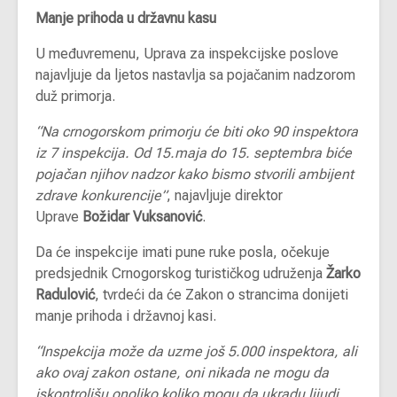
Manje prihoda u državnu kasu
U međuvremenu, Uprava za inspekcijske poslove
najavljuje da ljetos nastavlja sa pojačanim nadzorom
duž primorja.
“Na crnogorskom primorju će biti oko 90 inspektora
iz 7 inspekcija. Od 15.maja do 15. septembra biće
pojačan njihov nadzor kako bismo stvorili ambijent
zdrave konkurencije”
, najavljuje direktor
Uprave
Božidar Vuksanović
.
Da će inspekcije imati pune ruke posla, očekuje
predsjednik Crnogorskog turističkog udruženja
Žarko
Radulović
, tvrdeći da će Zakon o strancima donijeti
manje prihoda i državnoj kasi.
“Inspekcija može da uzme još 5.000 inspektora, ali
ako ovaj zakon ostane, oni nikada ne mogu da
iskontrolišu onoliko koliko mogu da ukradu ljjudi