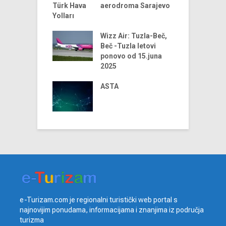
aerodroma Sarajevo
ni trendovi u
D
riji turizma –
t
godina
Wizz Air: Tuzla-Beč,
t
Beč -Tuzla letovi
us Airlines
ponovo od 15.juna
D
 u 2024. godini
2025
t
iniju Sarajevo-
ja
ASTA
e-Turizam.com je regionalni turistički web portal s
najnovijim ponudama, informacijama i znanjima iz područja
turizma