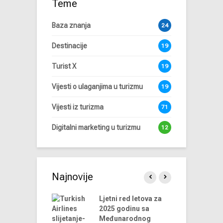
Teme
Baza znanja
24
Destinacije
19
Turist X
19
Vijesti o ulaganjima u turizmu
19
Vijesti iz turizma
71
Digitalni marketing u turizmu
12
Najnovije
endova u
Ljetni red letova za
A
riji turizma za
2025 godinu sa
 godinu
Međunarodnog