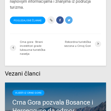
najnovijim informacijama i znanjima iz područja
turizma.
POGLEDAJ SVE ČLANKE
Crna gora: Strani
Rekordna turistička
investitori grade
sezona u Crnoj Gori
luksuzna turistička
naselja
Vezani članci
VIJESTI IZ CRNE GORE
Crna Gora pozvala Bosance i
Hercegovce da odmor