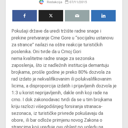
Redakcija
07/11/2015
P
okušaji države da uredi tržište radne snage i
prekine pretvaranje Crne Gore u “socijalnu ustanovu
za strance” nailazi na oštre reakcije turističkih
poslenika. Oni tvrde da u Crnoj Gori
nema kvalitetne radne snage za sezonska
zaposlenja, što iz nadležnih institucija demantuju
brojkama, prošle godine je preko 80% dozvola za
rad izdato je nekvalifikovanim ili polukvalifikovanim
licima, a disproporcija izdatih i prijavljenih dozvola je
1:3 u korist neprijavljenih, dakle onih koji rade na
crno. I dok zakonodavac tvrdi da se u tim brojkama
kriju razlozi višegodišnjeg forsiranja stranaca-
sezonaca, iz turističke privrede pokušavaju da
obore, ili bar odlože primjenu novog Zakona o
strancima koji uređuje ovu oblast po ugledu na