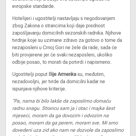
evropske standarde.
Hotelijeri i ugostitelji nastavljaju s negodovanjem
zbog Zakona o strancima koji daje prednost
zapošljavanju domicilnih sezonskih radnika. Njihove
tvrdnje koje su uzimane zdravo za gotovo o tome da
nezaposleni u Crnoj Gori ne žele da rade, sada će
biti provjerene jer će svaki nezaposleni, ukoliko
odbije posao, to morati da potvrdi i napismeno.
Ugostitelji poput
Ilije Armenka
su, međutim,
nezadovoljni, jer tvrde da domicilni kadar ne
ispunjava njihove kriterije.
“Pa, nama bi bilo lakše da zaposlimo domaću
radnu snagu. Strancu sam ja i otac i majka šest
mjeseci, moram da ga dovozim i odvozim na
posao, moram da ga perem, moram sve. Mi smo
dovedeni uza zid ako nam ne dozvole da zaposlimo