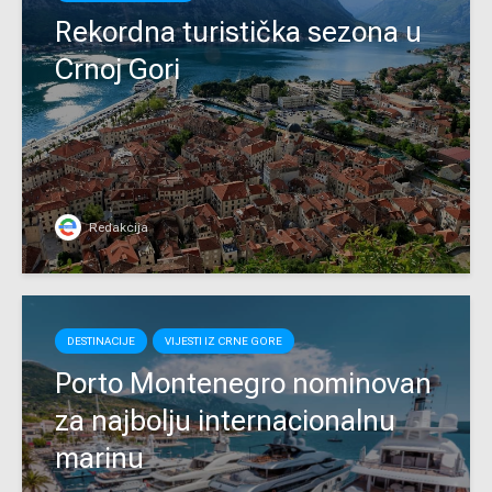
Rekordna turistička sezona u
Crnoj Gori
Redakcija
DESTINACIJE
VIJESTI IZ CRNE GORE
Porto Montenegro nominovan
za najbolju internacionalnu
marinu