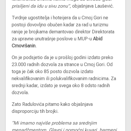
prisiljeni da idu u sivu zonu”
, objašnjava Laušević.
Tvrdnje ugostitelja i hoteijera da u Crnoj Gori ne
postoji dovovljno obučen kadar za rad u turizmu
ranije je brojkama demantovao direktor Direktorata
za upravne unutrašnje poslove u MUP-u
Abid
Crnovršanin
.
On je podsjetio da je u prošloj godini izdato preko
23.000 radnih dozvola za strance u Crnoj Gori. Od
toga je čak oko 85 posto dozvola izdato
nekvalifikovanim ili polukvalifikovanim radnicima. Za
srednji kadar, izdato je svega oko 8 odsto radnih
dozvola.
Zato Radulovića pitamo kako objašnjava
disproporciju tih brojki.
“Mi imamo najviše problema sa srednjim
menadžmentom. Glavni i pomoćni kuvari, barmeni,