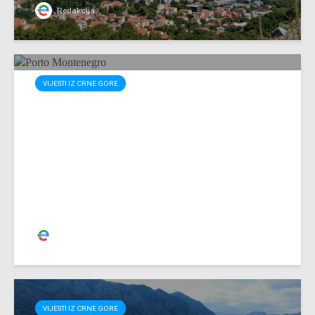
Redakcija
VIJESTI IZ CRNE GORE
Crna gora: Strani investitori
grade luksuzna turistička
naselja
Redakcija
VIJESTI IZ CRNE GORE