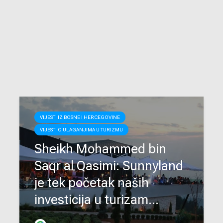
VIJESTI IZ BOSNE I HERCEGOVINE
VIJESTI O ULAGANJIMA U TURIZMU
Sheikh Mohammed bin
Saqr al Qasimi: Sunnyland
je tek početak naših
investicija u turizam...