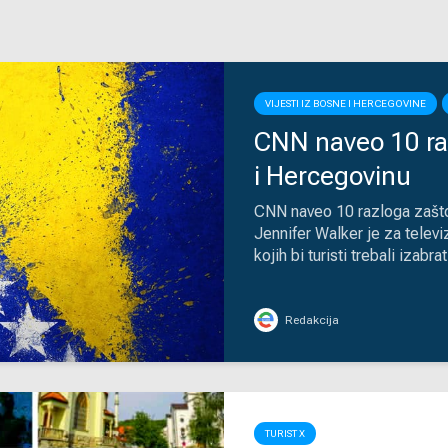
VIJESTI IZ BOSNE I HERCEGOVINE
CNN naveo 10 raz
i Hercegovinu
CNN naveo 10 razloga zašto
Jennifer Walker je za telev
kojih bi turisti trebali izab
Redakcija
TURIST X