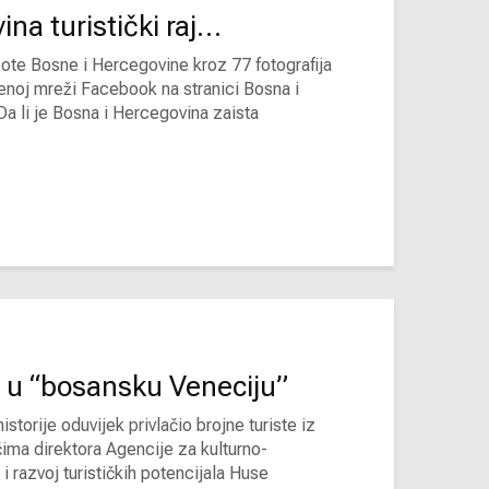
na turistički raj…
ote Bosne i Hercegovine kroz 77 fotografija
venoj mreži Facebook na stranici Bosna i
Da li je Bosna i Hercegovina zaista
ju u “bosansku Veneciju”
storije oduvijek privlačio brojne turiste iz
ečima direktora Agencije za kulturno-
u i razvoj turističkih potencijala Huse