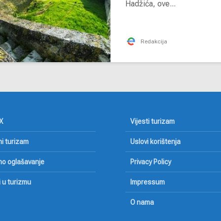
Hadžića, ove...
Redakcija
X
Vijesti turizam
ni turizam
Uslovi korištenja
lno oglašavanje
Privacy Policy
i u turizmu
Impressum
O nama