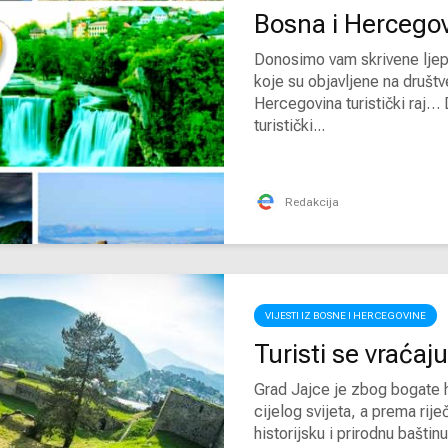
Bosna i Hercegovi
Donosimo vam skrivene ljep
koje su objavljene na društ
Hercegovina turistički raj… 
turistički...
Redakcija
VIJESTI IZ BOSNE I HERCEGOVINE
Turisti se vraća
Grad Jajce je zbog bogate hi
cijelog svijeta, a prema rij
historijsku i prirodnu baštin