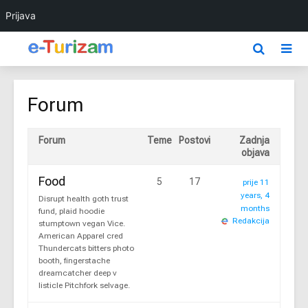
Prijava
Forum
Forum
Teme
Postovi
Zadnja
objava
Food
5
17
prije 11
years, 4
Disrupt health goth trust
months
fund, plaid hoodie
Redakcija
stumptown vegan Vice.
American Apparel cred
Thundercats bitters photo
booth, fingerstache
dreamcatcher deep v
listicle Pitchfork selvage.