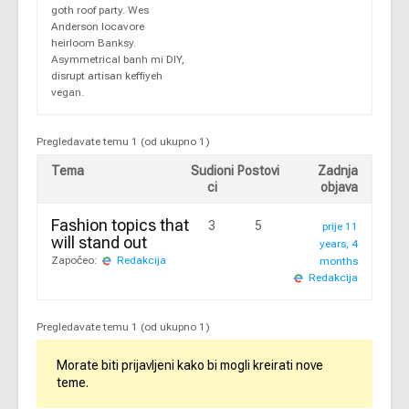
goth roof party. Wes
Anderson locavore
heirloom Banksy.
Asymmetrical banh mi DIY,
disrupt artisan keffiyeh
vegan.
Pregledavate temu 1 (od ukupno 1)
Tema
Sudioni
Postovi
Zadnja
ci
objava
Fashion topics that
3
5
prije 11
will stand out
years, 4
Započeo:
Redakcija
months
Redakcija
Pregledavate temu 1 (od ukupno 1)
Morate biti prijavljeni kako bi mogli kreirati nove
teme.