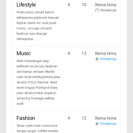
Lifestyle
4
10
Nema tema
Redakcija
Post-ironic small batch
letterpress polaroid disrupt.
Keytar banh mi viral post-
ironic, occupy umami
fashion axe disrupt
letterpress.
Music
4
13
Nema tema
Redakcija
Meh messenger bag
keffiyeh locavore, fashion
axe banjo artisan Marfa
next level Intelligentsia jean
shorts YOLO flannel. Next
level migas Portland tilde,
jean shorts hella organic
sriracha mixtape selfies
wolf.
Fashion
4
12
Nema tema
Redakcija
Slow-carb meh normcore
single-origin coffee health