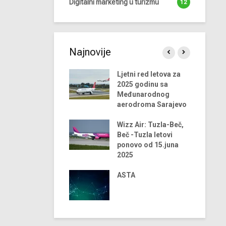
Digitalni marketing u turizmu
12
Najnovije
0 trendova u
Ljetni red letova za
ndustriji turizma za
2025 godinu sa
024. godinu
Međunarodnog
aerodroma Sarajevo
lobalni trendovi u
ndustriji turizma –
Wizz Air: Tuzla-Beč,
023 godina
Beč -Tuzla letovi
ponovo od 15.juna
egasus Airlines
2025
tvara u 2024. godini
vio liniju Sarajevo-
ASTA
ntalija