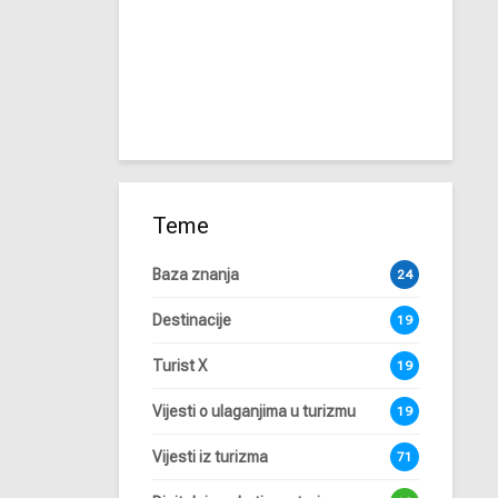
Teme
Baza znanja
24
Destinacije
19
Turist X
19
Vijesti o ulaganjima u turizmu
19
Vijesti iz turizma
71