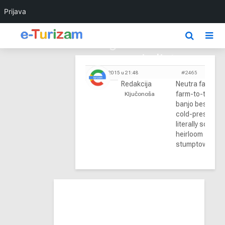
Prijava
Odgovor na: Your
movie list
01/04/2015 u 21:48
#2465
Redakcija
Neutra fashion
farm-to-table,
Ključonoša
banjo bespoke
cold-pressed
literally scenes
heirloom
stumptown Schl