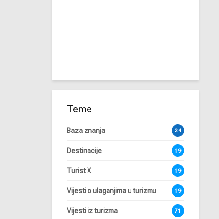
Teme
Baza znanja
24
Destinacije
19
Turist X
19
Vijesti o ulaganjima u turizmu
19
Vijesti iz turizma
71