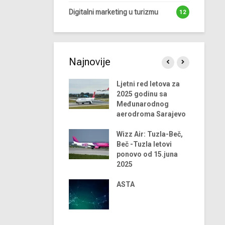
Digitalni marketing u turizmu
12
Najnovije
0 trendova u
Ljetni red letova za
ndustriji turizma za
2025 godinu sa
024. godinu
Međunarodnog
aerodroma Sarajevo
lobalni trendovi u
ndustriji turizma –
Wizz Air: Tuzla-Beč,
023 godina
Beč -Tuzla letovi
ponovo od 15.juna
egasus Airlines
2025
tvara u 2024. godini
vio liniju Sarajevo-
ASTA
ntalija