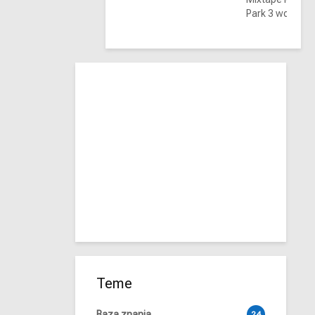
Park 3 wolf moo
Teme
Baza znanja
24