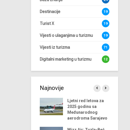
Destinacije
19
Turist X
19
Vijesti o ulaganjima u turizmu
19
Vijesti iz turizma
71
Digitalni marketing u turizmu
12
Najnovije
0 trendova u
Ljetni red letova za
ndustriji turizma za
2025 godinu sa
024. godinu
Međunarodnog
aerodroma Sarajevo
lobalni trendovi u
ndustriji turizma –
Wizz Air: Tuzla-Beč,