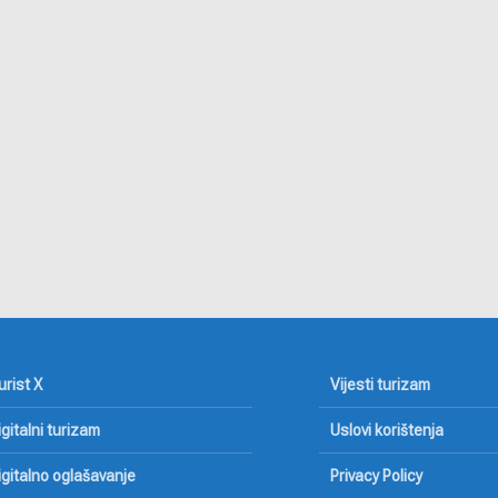
Digitalna
Glo
transformacija u
ind
turizmu
20
Digitalni marketing u
Peg
turizmu
otv
avi
Ant
urist X
Vijesti turizam
igitalni turizam
Uslovi korištenja
igitalno oglašavanje
Privacy Policy