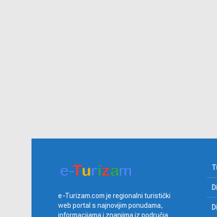
T
D
e-Turizam.com je regionalni turistički
web portal s najnovijim ponudama,
D
informacijama i znanjima iz područja