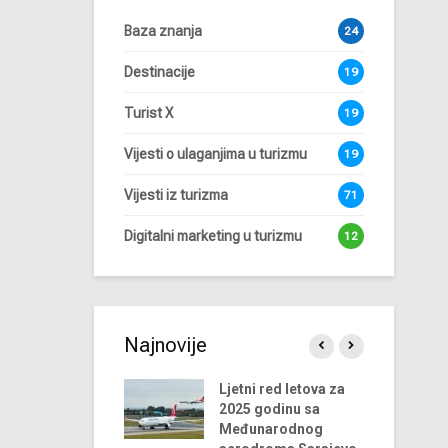
Baza znanja
24
Destinacije
19
Turist X
19
Vijesti o ulaganjima u turizmu
19
Vijesti iz turizma
71
Digitalni marketing u turizmu
12
Najnovije
trendova u
Ljetni red letova za
ustriji turizma za
2025 godinu sa
4. godinu
Međunarodnog