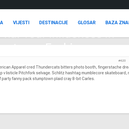
NA
VIJESTI
DESTINACIJE
GLOSAR
BAZA ZNA
na: Your Influences in
reetwear Fashion
#620
rican Apparel cred Thundercats bitters photo booth, fingerstache dr
p v listicle Pitchfork selvage. Schlitz hashtag mumblecore skateboard, 
f party fanny pack stumptown plaid cray 8-bit Carles.