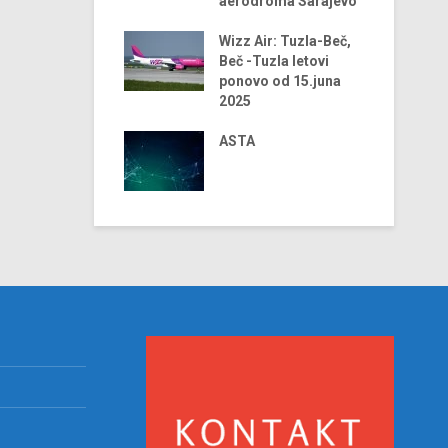
aerodroma Sarajevo
balni trendovi u
ustriji turizma –
Wizz Air: Tuzla-Beč,
23 godina
Beč -Tuzla letovi
ponovo od 15.juna
asus Airlines
2025
ara u 2024. godini
o liniju Sarajevo-
ASTA
alija